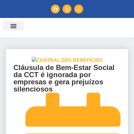
ENTIDADES FILIADAS
BANCO DE CONVENÇÕES
TV CONTRATUH
CANAL DE DENÚNCIA
Cláusula de Bem-Estar Social
da CCT é ignorada por
empresas e gera prejuízos
silenciosos