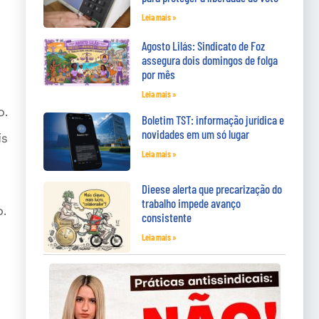
Leia mais »
Agosto Lilás: Sindicato de Foz
assegura dois domingos de folga
por mês
Leia mais »
o.
Boletim TST: informação jurídica e
novidades em um só lugar
ís
Leia mais »
Dieese alerta que precarização do
trabalho impede avanço
o.
consistente
Leia mais »