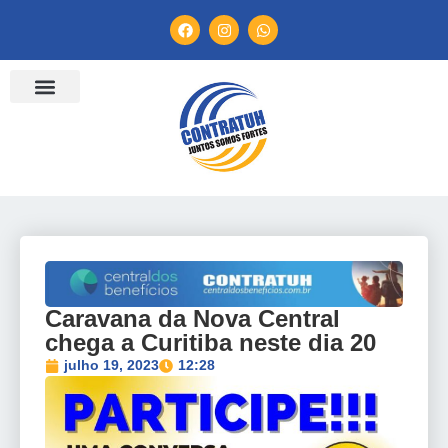
ENTIDADES FILIADAS
BANCO DE CONVENÇÕES
TV CONTRATUH
CANAL DE DENÚNCIA
Caravana da Nova Central
chega a Curitiba neste dia 20
julho 19, 2023
12:28