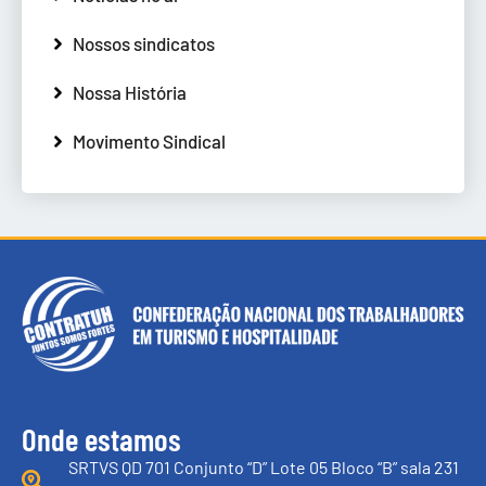
Nossos sindicatos
Nossa História
Movimento Sindical
Onde estamos
SRTVS QD 701 Conjunto “D” Lote 05 Bloco “B” sala 231