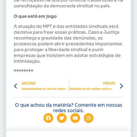
de retrocesso na luta por direitos trabalhistas e na
consolidação da democracia sindical no país.
O que está em jogo
A atuação do MPT e das entidades sindicais será
decisiva para frear essas práticas. Caso a Justiça
reconheça a gravidade das denúncias, os
processos podem abrir precedentes importantes
para proteger a liberdade sindical e punir
empresas que insistem em adotar estratégias de
intimidação.
********
ANTERIOR
PRÓXIMO
Antissindicalismo de rede de restaurantes acende alerta no MPT
Sindicalize ou lute sozinho contra o patrão
O que achou da matéria? Comente em nossas
redes sociais.