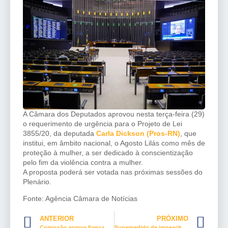
A Câmara dos Deputados aprovou nesta terça-feira (29)
o requerimento de
urgência
para o Projeto de Lei
3855/20, da deputada
Carla Dickson (Pros-RN)
, que
institui, em âmbito nacional, o Agosto Lilás como mês de
proteção à mulher, a ser dedicado à conscientização
pelo fim da violência contra a mulher.​
A proposta poderá ser votada nas próximas sessões do
Plenário.
Fonte: Agência Câmara de Notícias
ANTERIOR
PRÓXIMO
Comissão aprova fiança de 1% da renda do jogo para torcedor detido por violência
Superpedido de impeachment contra Bolsonaro é protocolado