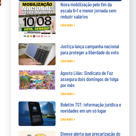
Nova mobilização pelo fim da
a
escala 6×1 e menor jornada sem
reduzir salários
Leia mais »
Justiça lança campanha nacional
para proteger a liberdade do voto
Leia mais »
Agosto Lilás: Sindicato de Foz
assegura dois domingos de folga
por mês
Leia mais »
Boletim TST: informação jurídica e
novidades em um só lugar
Leia mais »
Dieese alerta que precarização do