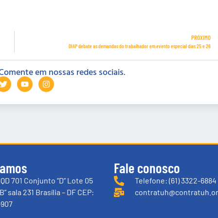
PRÓXIMO
DIAP debate as demandas do trabalhador em evento especial dias 25 e 26
Comente em nossas redes sociais.
tamos
Fale conosco
QD 701 Conjunto “D” Lote 05
Telefone: (61) 3322-6884
B” sala 231 Brasília – DF CEP:
contratuh@contratuh.or
-907