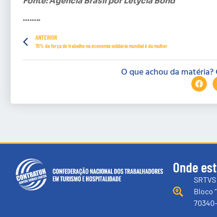
Fonte: Agência Brasil por Letycia Bond
……..
ANTERIOR
70% da força de trabalho na economia solidária mundial é da mulher
O que achou da matéria? 
Onde es
SRTVS 
Bloco “
70340