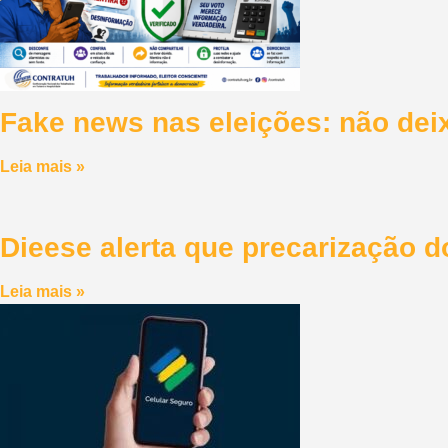
Fake news nas eleições: não dei
Leia mais »
Dieese alerta que precarização 
Leia mais »