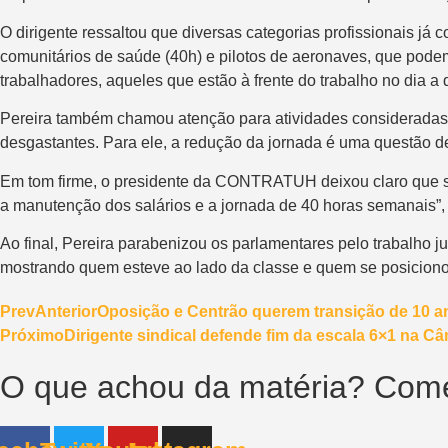
O dirigente ressaltou que diversas categorias profissionais j
comunitários de saúde (40h) e pilotos de aeronaves, que pode
trabalhadores, aqueles que estão à frente do trabalho no dia a d
Pereira também chamou atenção para atividades consideradas 
desgastantes. Para ele, a redução da jornada é uma questão de
Em tom firme, o presidente da CONTRATUH deixou claro que sin
a manutenção dos salários e a jornada de 40 horas semanais”,
Ao final, Pereira parabenizou os parlamentares pelo trabalho j
mostrando quem esteve ao lado da classe e quem se posicionou 
Prev
Anterior
Oposição e Centrão querem transição de 10 a
Próximo
Dirigente sindical defende fim da escala 6×1 na C
O que achou da matéria? Come