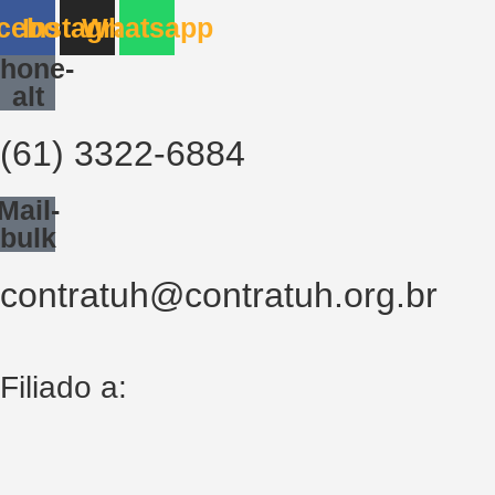
Ir
cebook
Instagram
Whatsapp
para
hone-
o
alt
conteúdo
(61) 3322-6884
Mail-
bulk
contratuh@contratuh.org.br
Filiado a: