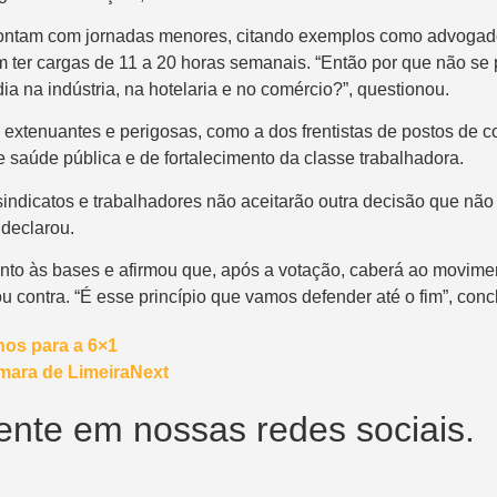
á contam com jornadas menores, citando exemplos como advogados
m ter cargas de 11 a 20 horas semanais. “Então por que não s
ia na indústria, na hotelaria e no comércio?”, questionou.
extenuantes e perigosas, como a dos frentistas de postos de 
 saúde pública e de fortalecimento da classe trabalhadora.
dicatos e trabalhadores não aceitarão outra decisão que não 
 declarou.
unto às bases e afirmou que, após a votação, caberá ao movimen
contra. “É esse princípio que vamos defender até o fim”, concl
nos para a 6×1
âmara de Limeira
Next
nte em nossas redes sociais.