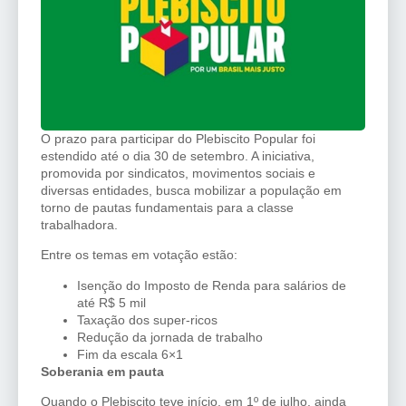
O prazo para participar do Plebiscito Popular foi
estendido até o dia 30 de setembro. A iniciativa,
promovida por sindicatos, movimentos sociais e
diversas entidades, busca mobilizar a população em
torno de pautas fundamentais para a classe
trabalhadora.
Entre os temas em votação estão:
Isenção do Imposto de Renda para salários de
até R$ 5 mil
Taxação dos super-ricos
Redução da jornada de trabalho
Fim da escala 6×1
Soberania em pauta
Quando o Plebiscito teve início, em 1º de julho, ainda