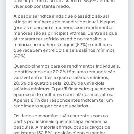
passar por um caso de assédio e 35,5% afirmam
viver sob constante medo.
A pesquisa indica ainda que o assédio sexual
atinge as mulheres de maneira desigual. Negras
(pretas e pardas) e mulheres com rendimentos
menores são as principais vítimas. Dentre as que
afirmaram ter sofrido assédio no trabalho, a
maioria são mulheres negras (52%) e mulheres
que recebem entre dois e seis salários mínimos
(49%).
Quando olhamos para os rendimentos individuais,
identificamos que 30,2% têm uma remuneração
variável entre dois e quatro salários mínimos;
20,5% de quatro a seis; 20,2% de um a dois
salários mínimos. O perfil financeiro que menos
aparece é de mulheres com salários mais altos.
Apenas 8,1% das respondentes indicam ter um
rendimento superior a seis salários.
Os dados econômicos são coerentes com os
perfis profissionais que mais apareceram na
pesquisa. A maioria afirmou ocupar cargos de
assistente (32,5%), posição pleno ou sênior