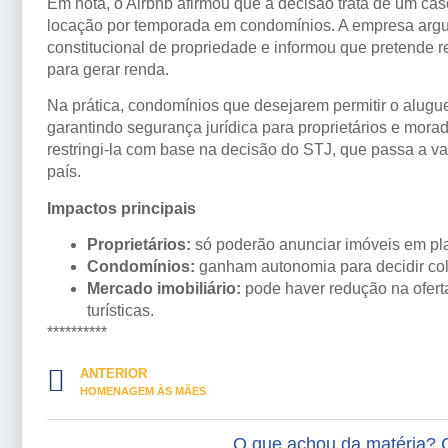
Em nota, o Airbnb afirmou que a decisão trata de um cas
locação por temporada em condomínios. A empresa argumen
constitucional de propriedade e informou que pretende re
para gerar renda.
Na prática, condomínios que desejarem permitir o alug
garantindo segurança jurídica para proprietários e mor
restringi-la com base na decisão do STJ, que passa a v
país.
Impactos principais
Proprietários:
só poderão anunciar imóveis em pla
Condomínios:
ganham autonomia para decidir col
Mercado imobiliário:
pode haver redução na ofert
turísticas.
**********
ANTERIOR
HOMENAGEM ÀS MÃES
O que achou da matéria? 