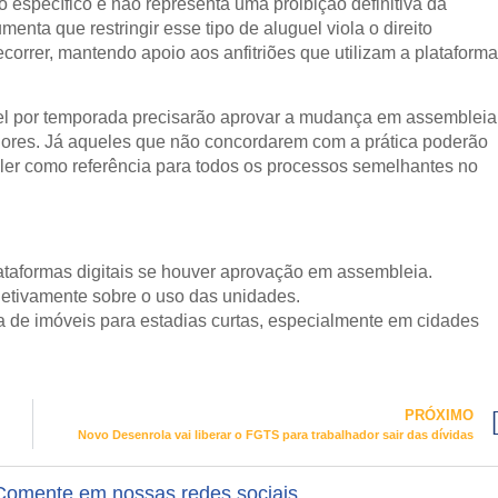
o específico e não representa uma proibição definitiva da
ta que restringir esse tipo de aluguel viola o direito
correr, mantendo apoio aos anfitriões que utilizam a plataforma
uel por temporada precisarão aprovar a mudança em assembleia
adores. Já aqueles que não concordarem com a prática poderão
aler como referência para todos os processos semelhantes no
taformas digitais se houver aprovação em assembleia.
etivamente sobre o uso das unidades.
a de imóveis para estadias curtas, especialmente em cidades
PRÓXIMO
Novo Desenrola vai liberar o FGTS para trabalhador sair das dívidas
Comente em nossas redes sociais.