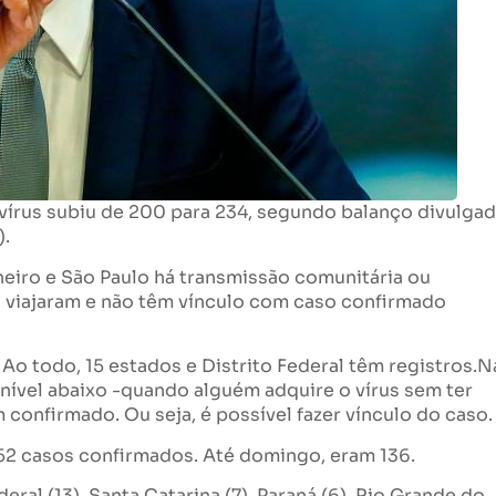
írus subiu de 200 para 234, segundo balanço divulga
).
eiro e São Paulo há transmissão comunitária ou
 viajaram e não têm vínculo com caso confirmado
Ao todo, 15 estados e Distrito Federal têm registros.N
m nível abaixo -quando alguém adquire o vírus sem ter
confirmado. Ou seja, é possível fazer vínculo do caso.
52 casos confirmados. Até domingo, eram 136.
eral (13), Santa Catarina (7), Paraná (6), Rio Grande do