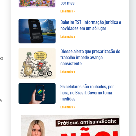
por mês
Leia mais »
Boletim TST: informação jurídica e
novidades em um só lugar
Leia mais »
Dieese alerta que precarização do
trabalho impede avanço
do
consistente
Leia mais »
95 celulares são roubados, por
hora, no Brasil. Governo toma
medidas
a
Leia mais »