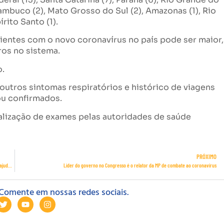
rnambuco (2), Mato Grosso do Sul (2), Amazonas (1), Rio
írito Santo (1).
ientes com o novo coronavírus no país pode ser maior,
ros no sistema.
o.
 outros sintomas respiratórios e histórico de viagens
ou confirmados.
alização de exames pelas autoridades de saúde
PRÓXIMO
Associações ligadas ao turismo no Brasil dizem que setor terá alto índice de falências e pedem ajuda ao governo
Líder do governo no Congresso é o relator da MP de combate ao coronavírus
Comente em nossas redes sociais.