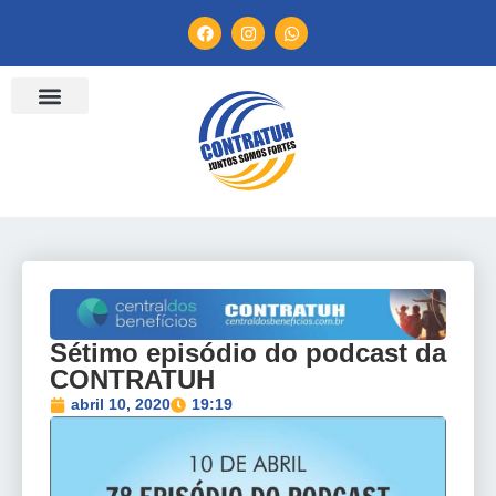
ENTIDADES FILIADAS
BANCO DE CONVENÇÕES
TV CONTRATUH
CANAL DE DENÚNCIA
Sétimo episódio do podcast da
CONTRATUH
abril 10, 2020
19:19