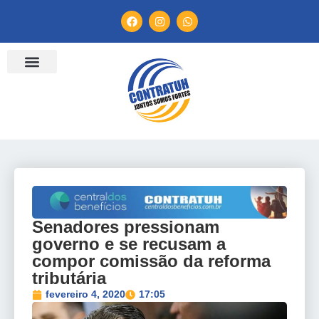
ENTIDADES FILIADAS
BANCO DE CONVENÇÕES
TV CONTRATUH
CANAL DE DENÚNCIA
Senadores pressionam
governo e se recusam a
compor comissão da reforma
tributária
fevereiro 4, 2020
17:05