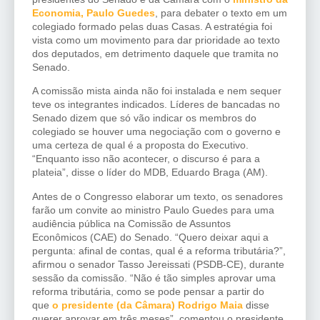
Economia, Paulo Guedes
, para debater o texto em um
colegiado formado pelas duas Casas. A estratégia foi
vista como um movimento para dar prioridade ao texto
dos deputados, em detrimento daquele que tramita no
Senado.
A comissão mista ainda não foi instalada e nem sequer
teve os integrantes indicados. Líderes de bancadas no
Senado dizem que só vão indicar os membros do
colegiado se houver uma negociação com o governo e
uma certeza de qual é a proposta do Executivo.
“Enquanto isso não acontecer, o discurso é para a
plateia”, disse o líder do MDB, Eduardo Braga (AM).
Antes de o Congresso elaborar um texto, os senadores
farão um convite ao ministro Paulo Guedes para uma
audiência pública na Comissão de Assuntos
Econômicos (CAE) do Senado. “Quero deixar aqui a
pergunta: afinal de contas, qual é a reforma tributária?”,
afirmou o senador Tasso Jereissati (PSDB-CE), durante
sessão da comissão. “Não é tão simples aprovar uma
reforma tributária, como se pode pensar a partir do
que
o presidente (da Câmara) Rodrigo Maia
disse
querer aprovar em três meses”, comentou o presidente