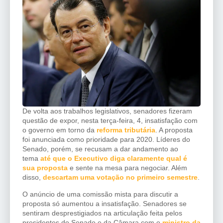
De volta aos trabalhos legislativos, senadores fizeram
questão de expor, nesta terça-feira, 4, insatisfação com
o governo em torno da
reforma tributária
. A proposta
foi anunciada como prioridade para 2020. Líderes do
Senado, porém, se recusam a dar andamento ao
tema
até que o Executivo diga claramente qual é
sua proposta
e sente na mesa para negociar. Além
disso,
descartam uma votação no primeiro semestre
.
O anúncio de uma comissão mista para discutir a
proposta só aumentou a insatisfação. Senadores se
sentiram desprestigiados na articulação feita pelos
presidentes do Senado e da Câmara com o
ministro da