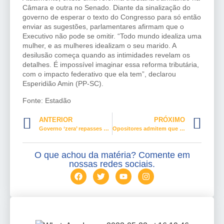
Câmara e outra no Senado. Diante da sinalização do
governo de esperar o texto do Congresso para só então
enviar as sugestões, parlamentares afirmam que o
Executivo não pode se omitir. “Todo mundo idealiza uma
mulher, e as mulheres idealizam o seu marido. A
desilusão começa quando as intimidades revelam os
detalhes. É impossível imaginar essa reforma tributária,
com o impacto federativo que ela tem”, declarou
Esperidião Amin (PP-SC).
Fonte: Estadão
ANTERIOR
PRÓXIMO
Governo ‘zera’ repasses a programa de combate à violência contra a mulher
Opositores admitem que a legalização dos jogos tem grandes chances de avançar na Câmara este ano
O que achou da matéria? Comente em
nossas redes sociais.