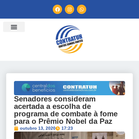
ENTIDADES FILIADAS
BANCO DE CONVENÇÕES
TV CONTRATUH
CANAL DE DENÚNCIA
Senadores consideram
acertada a escolha de
programa de combate à fome
para o Prêmio Nobel da Paz
outubro 13, 2020
17:23