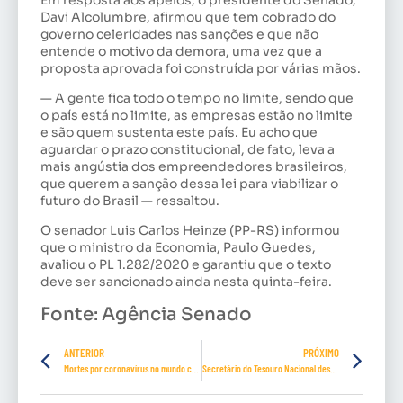
Davi Alcolumbre, afirmou que tem cobrado do
governo celeridades nas sanções e que não
entende o motivo da demora, uma vez que a
proposta aprovada foi construída por várias mãos.
— A gente fica todo o tempo no limite, sendo que
o país está no limite, as empresas estão no limite
e são quem sustenta este país. Eu acho que
aguardar o prazo constitucional, de fato, leva a
mais angústia dos empreendedores brasileiros,
que querem a sanção dessa lei para viabilizar o
futuro do Brasil — ressaltou.
O senador Luis Carlos Heinze (PP-RS) informou
que o ministro da Economia, Paulo Guedes,
avaliou o PL 1.282/2020 e garantiu que o texto
deve ser sancionado ainda nesta quinta-feira.
Fonte: Agência Senado
ANTERIOR
PRÓXIMO
Mortes por coronavírus no mundo chegam a 300 mil
Secretário do Tesouro Nacional descarta aumento de imposto