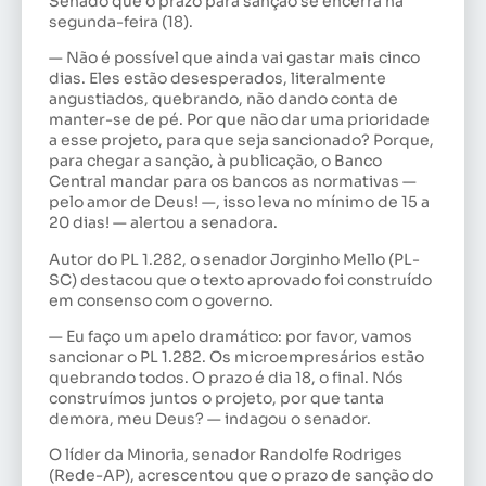
Senado que o prazo para sanção se encerra na
segunda-feira (18).
— Não é possível que ainda vai gastar mais cinco
dias. Eles estão desesperados, literalmente
angustiados, quebrando, não dando conta de
manter-se de pé. Por que não dar uma prioridade
a esse projeto, para que seja sancionado? Porque,
para chegar a sanção, à publicação, o Banco
Central mandar para os bancos as normativas —
pelo amor de Deus! —, isso leva no mínimo de 15 a
20 dias! — alertou a senadora.
Autor do PL 1.282, o senador Jorginho Mello (PL-
SC) destacou que o texto aprovado foi construído
em consenso com o governo.
— Eu faço um apelo dramático: por favor, vamos
sancionar o PL 1.282. Os microempresários estão
quebrando todos. O prazo é dia 18, o final. Nós
construímos juntos o projeto, por que tanta
demora, meu Deus? — indagou o senador.
O líder da Minoria, senador Randolfe Rodriges
(Rede-AP), acrescentou que o prazo de sanção do