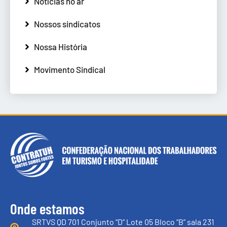
Notícias no ar
Nossos sindicatos
Nossa História
Movimento Sindical
Onde estamos
SRTVS QD 701 Conjunto “D” Lote 05 Bloco “B” sala 231