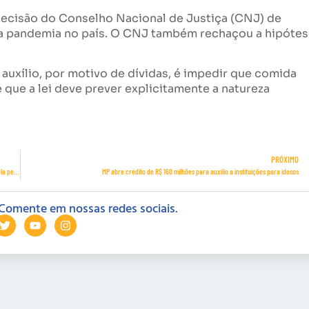
ecisão do Conselho Nacional de Justiça (CNJ) de
te a pandemia no país. O CNJ também rechaçou a hipóte
 auxílio, por motivo de dívidas, é impedir que comida
 que a lei deve prever explicitamente a natureza
PRÓXIMO
Sete em cada dez trabalhadores estão reduzindo gastos com medo de perder o emprego, revela pesquisa
MP abre crédito de R$ 160 milhões para auxílio a instituições para idosos
Comente em nossas redes sociais.