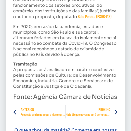
funcionamento dos setores produtivos, do
comércio, das instituições e das famílias”, justifica
o autor da proposta, deputado
Beto Pereira (PSDB-MS)
.
Em 2020, em razão da pandemia, estados e
municípios, como São Paulo e sua capital,
alteraram feriados em busca do isolamento social
necessário ao combate da Covid-19. O Congresso
Nacional reconheceu estado de calamidade
pública no País devido à doença.
Tramitação
A proposta será analisada em
caráter conclusivo
pelas comissões de Cultura; de Desenvolvimento
Econômico, Indústria, Comércio e Serviços; e de
Constituição e Justiça e de Cidadania.
Fonte: Agência Câmara de Notícias
ANTERIOR
PRÓXIMO
Proposta prolonga seguro-desemprego durante pandemia
Maia diz que governo será derrotado na Câmara se insistir em nova CPMF
O que achou da matéria? Comente em nossas