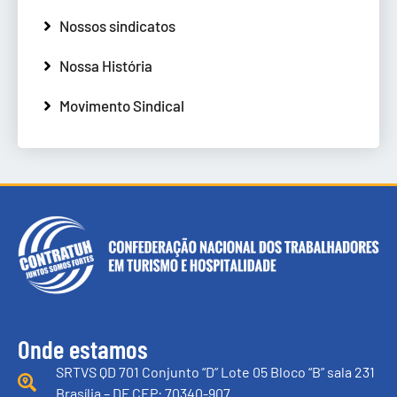
Nossos sindicatos
Nossa História
Movimento Sindical
Onde estamos
SRTVS QD 701 Conjunto “D” Lote 05 Bloco “B” sala 231
Brasília – DF CEP: 70340-907