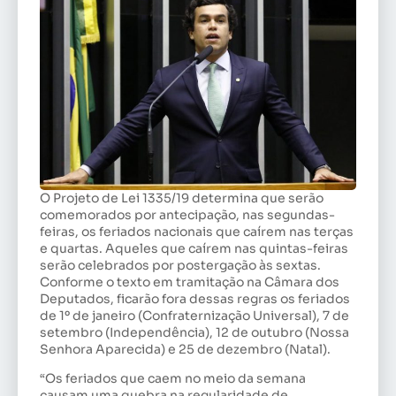
O Projeto de Lei 1335/19 determina que serão
comemorados por antecipação, nas segundas-
feiras, os feriados nacionais que caírem nas terças
e quartas. Aqueles que caírem nas quintas-feiras
serão celebrados por postergação às sextas.
Conforme o texto em tramitação na Câmara dos
Deputados, ficarão fora dessas regras os feriados
de 1º de janeiro (Confraternização Universal), 7 de
setembro (Independência), 12 de outubro (Nossa
Senhora Aparecida) e 25 de dezembro (Natal).
“Os feriados que caem no meio da semana
causam uma quebra na regularidade de