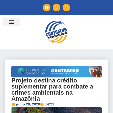
ENTIDADES FILIADAS
BANCO DE CONVENÇÕES
TV CONTRATUH
CANAL DE DENÚNCIA
Projeto destina crédito
suplementar para combate a
crimes ambientais na
Amazônia
julho 20, 2020
14:21