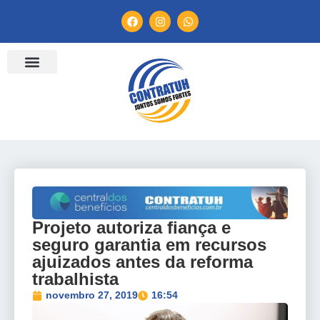
ENTIDADES FILIADAS
BANCO DE CONVENÇÕES
TV CONTRATUH
CANAL DE DENÚNCIA
Projeto autoriza fiança e
seguro garantia em recursos
ajuizados antes da reforma
trabalhista
novembro 27, 2019
16:54