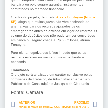
bancária ou pelo seguro garantia, instrumentos
contratados no mercado financeiro.
O autor do projeto, deputado
Alexis Fonteyne (Novo-
SP)
, alega que muitos juízes não vêm aceitando as
alternativas para os recursos ajuizados pelos
empregadores antes da entrada em vigor da reforma. O
volume de depósitos que não puderam ser convertidos
em fiança ou seguro chega a R$ 65 milhões, afirma
Fonteyne.
Para ele, a negativa dos juízes impede que estes
recursos estejam no mercado, movimentando a
economia.
Tramitação
O projeto será analisado em
caráter conclusivo
pelas
comissões de Trabalho, de Administração e Serviço
Público; e de Constituição e Justiça e de Cidadania.
Fonte: Camara
ANTERIOR
PRÓXIMO
MP do contrato de trabalho verde e amarelo recebe 1.930 emendas
CONTRATUH celebra Dia Nacional dos Trabalhadores em Turismo e Hospitalidade