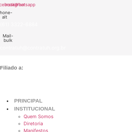
Ir
cebook
Instagram
Whatsapp
para
hone-
alt
o
conteúdo
(61) 3322-6884
Mail-
bulk
contratuh@contratuh.org.br
Filiado a:
PRINCIPAL
INSTITUCIONAL
Quem Somos
Diretoria
Manifestos