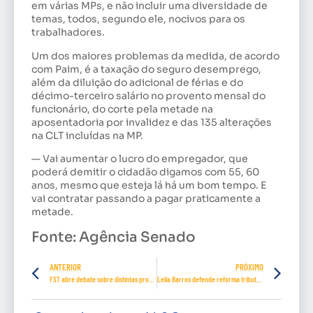
em várias MPs, e não incluir uma diversidade de
temas, todos, segundo ele, nocivos para os
trabalhadores.
Um dos maiores problemas da medida, de acordo
com Paim, é a taxação do seguro desemprego,
além da diluição do adicional de férias e do
décimo-terceiro salário no provento mensal do
funcionário, do corte pela metade na
aposentadoria por invalidez e das 135 alterações
na CLT incluídas na MP.
— Vai aumentar o lucro do empregador, que
poderá demitir o cidadão digamos com 55, 60
anos, mesmo que esteja lá há um bom tempo. E
vai contratar passando a pagar praticamente a
metade.
Fonte: Agência Senado
ANTERIOR
PRÓXIMO
FST abre debate sobre distintas propostas de ‘reforma’ sindical
Leila Barros defende reforma tributária que simplifique a arrecadação