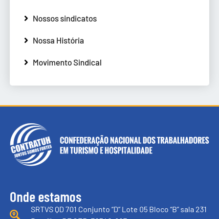
Nossos sindicatos
Nossa História
Movimento Sindical
Onde estamos
SRTVS QD 701 Conjunto “D” Lote 05 Bloco “B” sala 231