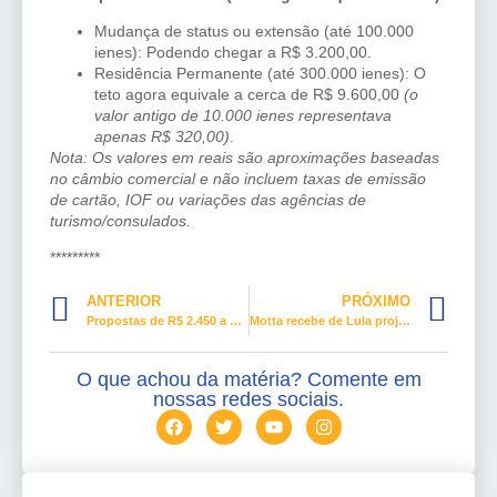
Mudança de status ou extensão (até 100.000
ienes): Podendo chegar a R$ 3.200,00.
Residência Permanente (até 300.000 ienes): O
teto agora equivale a cerca de R$ 9.600,00
(o
valor antigo de 10.000 ienes representava
apenas R$ 320,00)
.
Nota: Os valores em reais são aproximações baseadas
no câmbio comercial e não incluem taxas de emissão
de cartão, IOF ou variações das agências de
turismo/consulados.
*********
ANTERIOR
PRÓXIMO
Propostas de R$ 2.450 a R$ 3.200 para jornadas de até 40 horas semanais
Motta recebe de Lula projeto do governo sobre aumento do limite do MEI
O que achou da matéria? Comente em
nossas redes sociais.