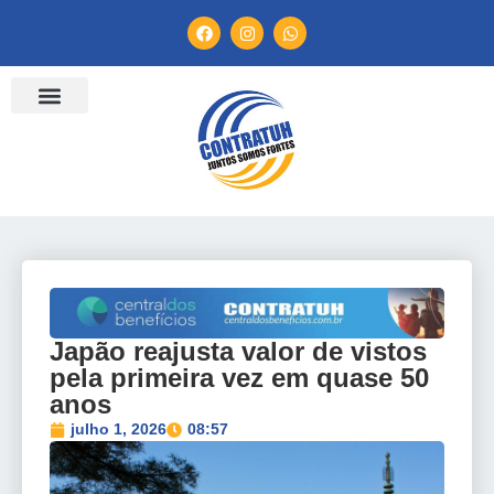
ENTIDADES FILIADAS
BANCO DE CONVENÇÕES
TV CONTRATUH
CANAL DE DENÚNCIA
Japão reajusta valor de vistos
pela primeira vez em quase 50
anos
julho 1, 2026
08:57