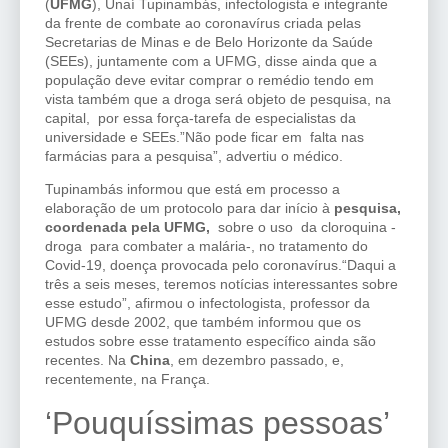
(
UFMG
), Unaí Tupinambás, infectologista e integrante
da frente de combate ao coronavírus criada pelas
Secretarias de Minas e de Belo Horizonte da Saúde
(SEEs), juntamente com a UFMG, disse ainda que a
população deve evitar comprar o remédio tendo em
vista também que a droga será objeto de pesquisa, na
capital, por essa força-tarefa de especialistas da
universidade e SEEs.”Não pode ficar em falta nas
farmácias para a pesquisa”, advertiu o médico.
Tupinambás informou que está em processo a
elaboração de um protocolo para dar início à
pesquisa,
coordenada pela UFMG,
sobre o uso da cloroquina -
droga para combater a malária-, no tratamento do
Covid-19, doença provocada pelo coronavírus.“Daqui a
três a seis meses, teremos notícias interessantes sobre
esse estudo”, afirmou o infectologista, professor da
UFMG desde 2002, que também informou que os
estudos sobre esse tratamento específico ainda são
recentes. Na
China
, em dezembro passado, e,
recentemente, na França.
‘Pouquíssimas pessoas’