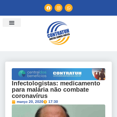
ENTIDADES FILIADAS
BANCO DE CONVENÇÕES
TV CONTRATUH
CANAL DE DENÚNCIA
Infectologistas: medicamento
para malária não combate
coronavírus
março 20, 2020
17:30