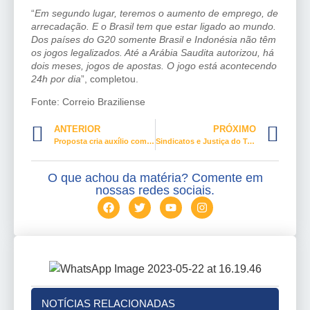
“
Em segundo lugar, teremos o aumento de emprego, de
arrecadação. E o Brasil tem que estar ligado ao mundo.
Dos países do G20 somente Brasil e Indonésia não têm
os jogos legalizados. Até a Arábia Saudita autorizou, há
dois meses, jogos de apostas. O jogo está acontecendo
24h por dia
”, completou.
Fonte: Correio Braziliense
ANTERIOR
PRÓXIMO
Proposta cria auxílio combustível de R$ 250 para valer depois da eleição deste ano
Sindicatos e Justiça do Trabalho defendem revogação da reforma trabalhista
O que achou da matéria? Comente em
nossas redes sociais.
NOTÍCIAS RELACIONADAS