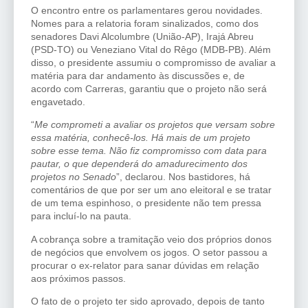
O encontro entre os parlamentares gerou novidades.
Nomes para a relatoria foram sinalizados, como dos
senadores Davi Alcolumbre (União-AP), Irajá Abreu
(PSD-TO) ou Veneziano Vital do Rêgo (MDB-PB). Além
disso, o presidente assumiu o compromisso de avaliar a
matéria para dar andamento às discussões e, de
acordo com Carreras, garantiu que o projeto não será
engavetado.
“
Me comprometi a avaliar os projetos que versam sobre
essa matéria, conhecê-los. Há mais de um projeto
sobre esse tema. Não fiz compromisso com data para
pautar, o que dependerá do amadurecimento dos
projetos no Senado
”, declarou. Nos bastidores, há
comentários de que por ser um ano eleitoral e se tratar
de um tema espinhoso, o presidente não tem pressa
para incluí-lo na pauta.
A cobrança sobre a tramitação veio dos próprios donos
de negócios que envolvem os jogos. O setor passou a
procurar o ex-relator para sanar dúvidas em relação
aos próximos passos.
O fato de o projeto ter sido aprovado, depois de tanto