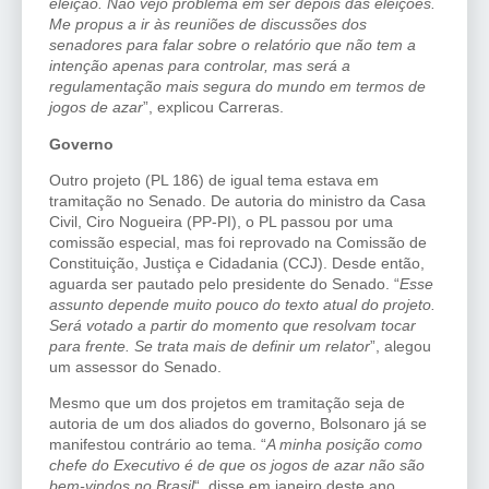
eleição. Não vejo problema em ser depois das eleições.
Me propus a ir às reuniões de discussões dos
senadores para falar sobre o relatório que não tem a
intenção apenas para controlar, mas será a
regulamentação mais segura do mundo em termos de
jogos de azar
”, explicou Carreras.
Governo
Outro projeto (PL 186) de igual tema estava em
tramitação no Senado. De autoria do ministro da Casa
Civil, Ciro Nogueira (PP-PI), o PL passou por uma
comissão especial, mas foi reprovado na Comissão de
Constituição, Justiça e Cidadania (CCJ). Desde então,
aguarda ser pautado pelo presidente do Senado. “
Esse
assunto depende muito pouco do texto atual do projeto.
Será votado a partir do momento que resolvam tocar
para frente. Se trata mais de definir um relator
”, alegou
um assessor do Senado.
Mesmo que um dos projetos em tramitação seja de
autoria de um dos aliados do governo, Bolsonaro já se
manifestou contrário ao tema. “
A minha posição como
chefe do Executivo é de que os jogos de azar não são
bem-vindos no Brasil
“, disse em janeiro deste ano.