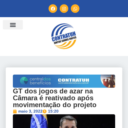
ENTIDADES FILIADAS
BANCO DE CONVENÇÕES
TV CONTRATUH
CANAL DE DENÚNCIA
GT dos jogos de azar na
Câmara é reativado após
movimentação do projeto
maio 3, 2022
15:20