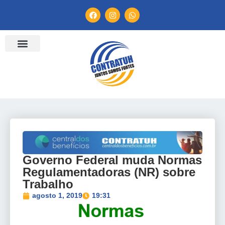
ENTIDADES FILIADAS
BANCO DE CONVENÇÕES
TV CONTRATUH
CANAL DE DENÚNCIA
Governo Federal muda Normas
Regulamentadoras (NR) sobre
Trabalho
agosto 1, 2019
19:31