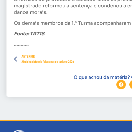
magistrado reformou a sentença e condenou a e
danos morais.
Os demais membros da 1.ª Turma acompanharam o
Fonte: TRT18
………..
ANTERIOR
Ainda há datas de folgas para o turismo 2024
O que achou da matéria? 