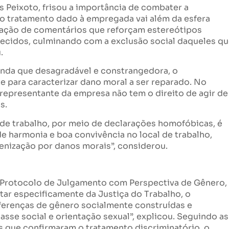
 Peixoto, frisou a importância de combater a
, o tratamento dado à empregada vai além da esfera
ipação de comentários que reforçam estereótipos
lecidos, culminando com a exclusão social daqueles q
.
inda que desagradável e constrangedora, o
 para caracterizar dano moral a ser reparado. No
o representante da empresa não tem o direito de agir de
s.
e trabalho, por meio de declarações homofóbicas, é
de harmonia e boa convivência no local de trabalho,
denização por danos morais”, considerou.
do Protocolo de Julgamento com Perspectiva de Gênero,
tar especificamente da Justiça do Trabalho, o
iferenças de gênero socialmente construídas e
sse social e orientação sexual”, explicou. Seguindo as
s que confirmaram o tratamento discriminatório, o