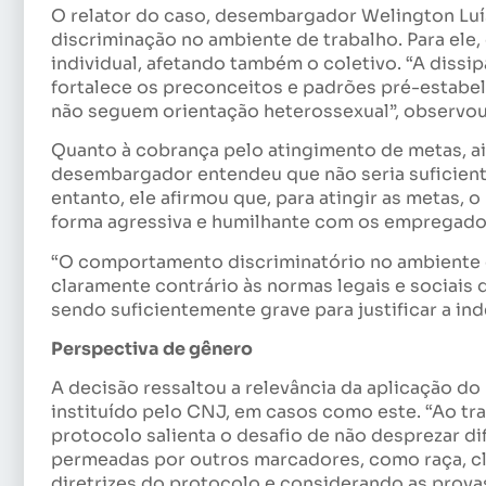
O relator do caso, desembargador Welington Luís
discriminação no ambiente de trabalho. Para ele
individual, afetando também o coletivo. “A diss
fortalece os preconceitos e padrões pré-estabe
não seguem orientação heterossexual”, observou
Quanto à cobrança pelo atingimento de metas, a
desembargador entendeu que não seria suficiente
entanto, ele afirmou que, para atingir as metas, 
forma agressiva e humilhante com os empregado
“O comportamento discriminatório no ambiente d
claramente contrário às normas legais e sociais 
sendo suficientemente grave para justificar a in
Perspectiva de gênero
A decisão ressaltou a relevância da aplicação 
instituído pelo CNJ, em casos como este. “Ao tra
protocolo salienta o desafio de não desprezar d
permeadas por outros marcadores, como raça, cla
diretrizes do protocolo e considerando as prova