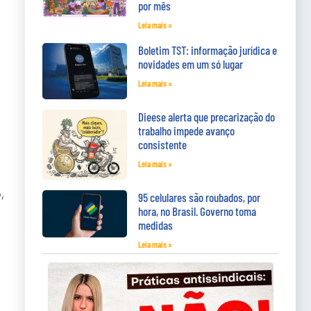
por mês
Leia mais »
Boletim TST: informação jurídica e
novidades em um só lugar
Leia mais »
Dieese alerta que precarização do
trabalho impede avanço
consistente
Leia mais »
,
95 celulares são roubados, por
hora, no Brasil. Governo toma
medidas
Leia mais »