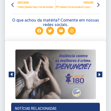
ANTERIOR
PRÓXIMO
Fetherj debate hoje o fim da homologação sindical e tira dúvidas
MTE debate fim da escala 6×1 com LATAM
O que achou da matéria? Comente em nossas
redes sociais.
NOTÍCIAS RELACIONADAS