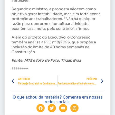
aeronave.
Segundo o ministro, a proposta não tem como
objetivo gerar instabilidade, mas sim fortalecer a
proteção aos trabalhadores. “Não há qualquer
razão para querermos tumultuar atividades
econômicas, muito pelo contrário”, afirmou.
Além do projeto do Executivo, o Congresso
também analisa a PEC nº 8/2025, que propõe a
inclusão do limite de 40 horas semanais na
Constituição.
Fonte:
MTE e foto de Foto: Tirzah Braz
********
ANTERIOR
PRÓXIMO
Fertherj e Contratuh no Combate ao Trabalho Infantil e à Exploração Sexual
Presidente da Nova Central convoca filiados para a votação da PEC
O que achou da matéria? Comente em nossas
redes sociais.