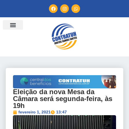
ENTIDADES FILIADAS
BANCO DE CONVENÇÕES
TV CONTRATUH
CANAL DE DENÚNCIA
Eleição da nova Mesa da
Câmara será segunda-feira, às
19h
fevereiro 1, 2021
13:47