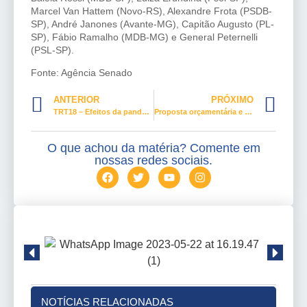
Marcel Van Hattem (Novo-RS), Alexandre Frota (PSDB-
SP), André Janones (Avante-MG), Capitão Augusto (PL-
SP), Fábio Ramalho (MDB-MG) e General Peternelli
(PSL-SP).
Fonte: Agência Senado
ANTERIOR
PRÓXIMO
TRT18 – Efeitos da pandemia não configuram força maior para deixar de pagar parcelas rescisórias
Proposta orçamentária e 24 vetos aguardam análise do Congresso após retorno aos trabalhos
O que achou da matéria? Comente em
nossas redes sociais.
NOTÍCIAS RELACIONADAS