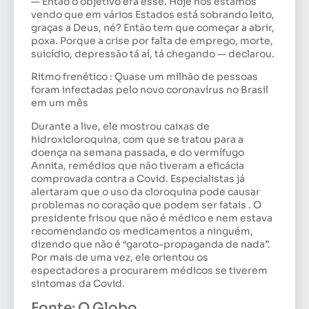
— Então o objetivo era esse. Hoje nós estamos
vendo que em vários Estados está sobrando leito,
graças a Deus, né? Então tem que começar a abrir,
poxa. Porque a crise por falta de emprego, morte,
suicídio, depressão tá aí, tá chegando — declarou.
Ritmo frenético : Quase um milhão de pessoas
foram infectadas pelo novo coronavírus no Brasil
em um mês
Durante a live, ele mostrou caixas de
hidroxicloroquina, com que se tratou para a
doença na semana passada, e do vermífugo
Annita, remédios que não tiveram a eficácia
comprovada contra a Covid. Especialistas já
alertaram que o uso da cloroquina pode causar
problemas no coração que podem ser fatais . O
presidente frisou que não é médico e nem estava
recomendando os medicamentos a ninguém,
dizendo que não é “garoto-propaganda de nada”.
Por mais de uma vez, ele orientou os
espectadores a procurarem médicos se tiverem
sintomas da Covid.
Fonte: O Globo