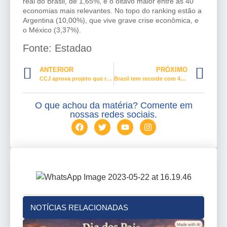
real do Brasil, de 1,65%, é o oitavo maior entre as 40
economias mais relevantes. No topo do ranking estão a
Argentina (10,00%), que vive grave crise econômica, e
o México (3,37%).
Fonte: Estadao
ANTERIOR
PRÓXIMO
CCJ aprova projeto que retoma restrições à jornada de trabalho de 12 por 36 horas
Brasil tem recorde com 41,4% dos trabalhadores na informalidade
O que achou da matéria? Comente em
nossas redes sociais.
NOTÍCIAS RELACIONADAS