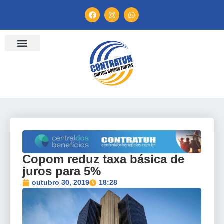
ENTIDADES FILIADAS
BANCO DE CONVENÇÕES
TV CONTRATUH
CANAL DE DENÚNCIA
Copom reduz taxa básica de
juros para 5%
outubro 30, 2019
18:28