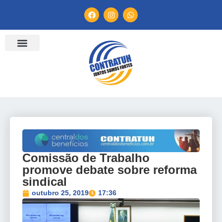
ENTIDADES FILIADAS
BANCO DE CONVENÇÕES
TV CONTRATUH
CANAL DE DENÚNCIA
Comissão de Trabalho
promove debate sobre reforma
sindical
outubro 25, 2019
17:36