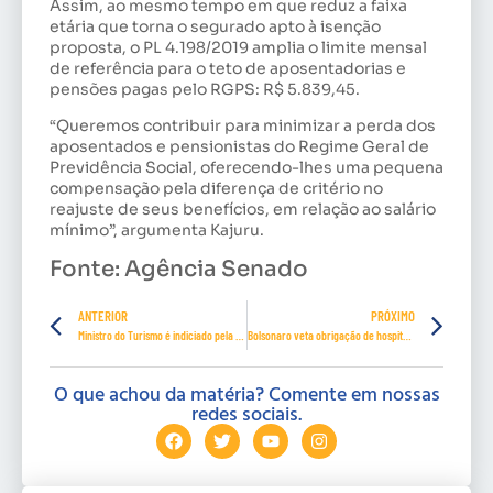
Assim, ao mesmo tempo em que reduz a faixa
etária que torna o segurado apto à isenção
proposta, o PL 4.198/2019 amplia o limite mensal
de referência para o teto de aposentadorias e
pensões pagas pelo RGPS: R$ 5.839,45.
“Queremos contribuir para minimizar a perda dos
aposentados e pensionistas do Regime Geral de
Previdência Social, oferecendo-lhes uma pequena
compensação pela diferença de critério no
reajuste de seus benefícios, em relação ao salário
mínimo”, argumenta Kajuru.
Fonte: Agência Senado
ANTERIOR
PRÓXIMO
Ministro do Turismo é indiciado pela PF em investigação de esquema de laranjas do PSL
Bolsonaro veta obrigação de hospitais de notificar suspeitas de violência contra a mulher
O que achou da matéria? Comente em nossas
redes sociais.