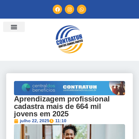
ENTIDADES FILIADAS
BANCO DE CONVENÇÕES
TV CONTRATUH
CANAL DE DENÚNCIA
Aprendizagem profissional
cadastra mais de 664 mil
jovens em 2025
julho 22, 2025
11:10