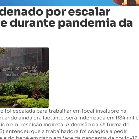
ndenado por escalar
te durante pandemia da
 foi escalada para trabalhar em local insalubre na
uando ainda era lactante, será indenizada em R$4 mil e
ido em rescisão indireta. A decisão da 4ª Turma do
5) entendeu que a trabalhadora foi coagida a pedir
la e do bebê em risco em face da pandemia da covid-19.