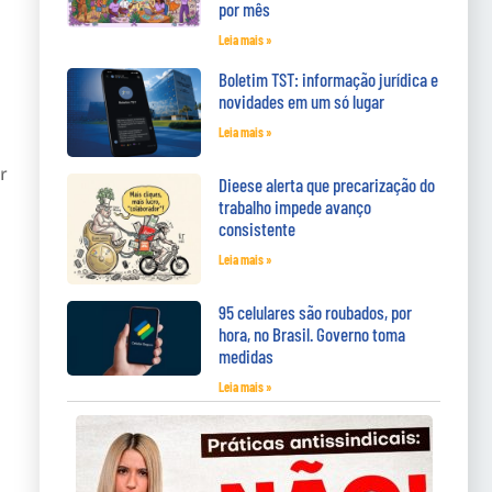
por mês
Leia mais »
Boletim TST: informação jurídica e
novidades em um só lugar
Leia mais »
r
Dieese alerta que precarização do
trabalho impede avanço
consistente
Leia mais »
95 celulares são roubados, por
hora, no Brasil. Governo toma
medidas
Leia mais »