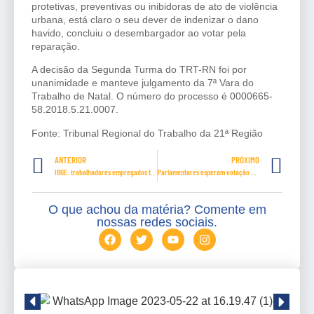
protetivas, preventivas ou inibidoras de ato de violência
urbana, está claro o seu dever de indenizar o dano
havido, concluiu o desembargador ao votar pela
reparação.
A decisão da Segunda Turma do TRT-RN foi por
unanimidade e manteve julgamento da 7ª Vara do
Trabalho de Natal. O número do processo é 0000665-
58.2018.5.21.0007.
Fonte: Tribunal Regional do Trabalho da 21ª Região
ANTERIOR
PRÓXIMO
IBGE: trabalhadores empregados têm dificuldade para recompor renda do trabalho
Parlamentares esperam votação de propostas em benefício de pessoas com deficiência na próxima semana
O que achou da matéria? Comente em
nossas redes sociais.