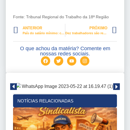
Fonte: Tribunal Regional do Trabalho da 18ª Região
ANTERIOR
PRÓXIMO
País do salário mínimo: chega a 38% parcela dos trabalhadores que ganham o piso
Dez trabalhadores são resgatados em situação análoga à escravidão em carvoaria, em Jequitaí
O que achou da matéria? Comente em
nossas redes sociais.
NOTÍCIAS RELACIONADAS