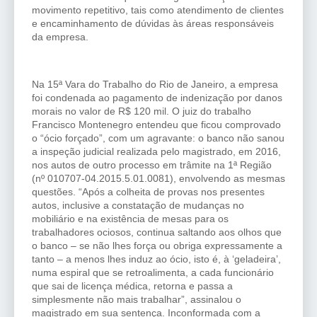
movimento repetitivo, tais como atendimento de clientes
e encaminhamento de dúvidas às áreas responsáveis
da empresa.
Na 15ª Vara do Trabalho do Rio de Janeiro, a empresa
foi condenada ao pagamento de indenização por danos
morais no valor de R$ 120 mil. O juiz do trabalho
Francisco Montenegro entendeu que ficou comprovado
o “ócio forçado”, com um agravante: o banco não sanou
a inspeção judicial realizada pelo magistrado, em 2016,
nos autos de outro processo em trâmite na 1ª Região
(nº 010707-04.2015.5.01.0081), envolvendo as mesmas
questões. “Após a colheita de provas nos presentes
autos, inclusive a constatação de mudanças no
mobiliário e na existência de mesas para os
trabalhadores ociosos, continua saltando aos olhos que
o banco – se não lhes força ou obriga expressamente a
tanto – a menos lhes induz ao ócio, isto é, à ‘geladeira’,
numa espiral que se retroalimenta, a cada funcionário
que sai de licença médica, retorna e passa a
simplesmente não mais trabalhar”, assinalou o
magistrado em sua sentença. Inconformada com a