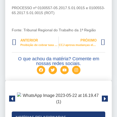
PROCESSO nº 0100557-05.2017.5.01.0015 e 0100553-
65.2017.5.01.0015 (ROT)
Fonte: Tribunal Regional do Trabalho da 1ª Região
ANTERIOR
PRÓXIMO
Proibição de cobrar taxa mínima de água e luz de família de baixa renda é aprovada na CAE
CCJ aprova mudanças eleitorais, mas barra volta das coligações; PEC vai a Plenário nesta quarta
O que achou da matéria? Comente em
nossas redes sociais.