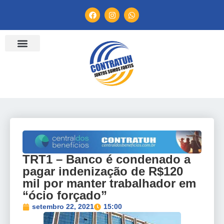
ENTIDADES FILIADAS
BANCO DE CONVENÇÕES
TV CONTRATUH
CANAL DE DENÚNCIA
TRT1 – Banco é condenado a
pagar indenização de R$120
mil por manter trabalhador em
“ócio forçado”
setembro 22, 2021
15:00