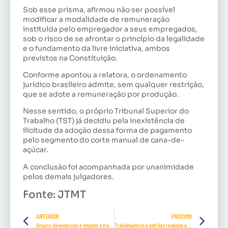
Sob esse prisma, afirmou não ser possível
modificar a modalidade de remuneração
instituída pelo empregador a seus empregados,
sob o risco de se afrontar o princípio da legalidade
e o fundamento da livre iniciativa, ambos
previstos na Constituição.
Conforme apontou a relatora, o ordenamento
jurídico brasileiro admite, sem qualquer restrição,
que se adote a remuneração por produção.
Nesse sentido, o próprio Tribunal Superior do
Trabalho (TST) já decidiu pela inexistência de
ilicitude da adoção dessa forma de pagamento
pelo segmento do corte manual de cana-de-
açúcar.
A conclusão foi acompanhada por unanimidade
pelos demais julgadores.
Fonte: JTMT
ANTERIOR
PRÓXIMO
Seguro-desemprego é negado a trabalhador que tem MEI ou CNPJ ativo
Trabalhadores e patrões realizam acordo e comércio de Belém funcionará no domingo a partir de fevereiro