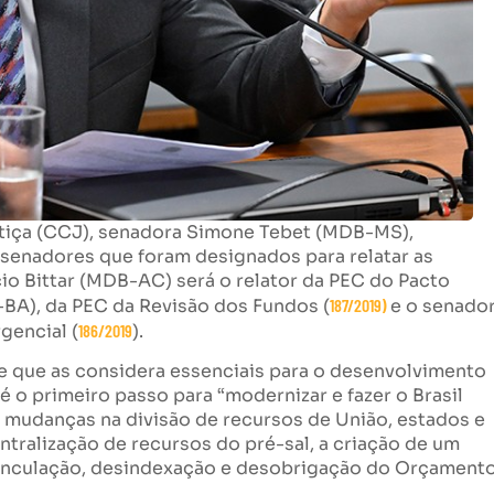
stiça (CCJ), senadora Simone Tebet (MDB-MS),
s senadores que foram designados para relatar as
io Bittar (MDB-AC) será o relator da PEC do Pacto
-BA), da PEC da Revisão dos Fundos (
187/2019)
e o senado
gencial (
186/2019
).
se que as considera essenciais para o desenvolvimento
é o primeiro passo para “modernizar e fazer o Brasil
z mudanças na divisão de recursos de União, estados e
ntralização de recursos do pré-sal, a criação de um
vinculação, desindexação e desobrigação do Orçamento