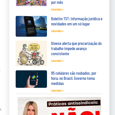
por mês
Leia mais »
Boletim TST: informação jurídica e
novidades em um só lugar
Leia mais »
Dieese alerta que precarização do
trabalho impede avanço
consistente
Leia mais »
r
95 celulares são roubados, por
hora, no Brasil. Governo toma
medidas
Leia mais »
.