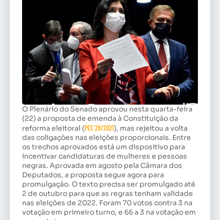
O Plenário do Senado aprovou nesta quarta-feira
(22) a proposta de emenda à Constituição da
reforma eleitoral (
PEC 28/2021
), mas rejeitou a volta
das coligações nas eleições proporcionais. Entre
os trechos aprovados está um dispositivo para
incentivar candidaturas de mulheres e pessoas
negras. Aprovada em agosto pela Câmara dos
Deputados, a proposta segue agora para
promulgação. O texto precisa ser promulgado até
2 de outubro para que as regras tenham validade
nas eleições de 2022. Foram 70 votos contra 3 na
votação em primeiro turno, e 66 a 3 na votação em