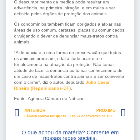
O descumprimento da medida pode resultar em
advertência, na primeira infração, e em multa a ser
definida pelos órgãos de proteção dos animais.
Os condomínios também ficam obrigados a afixar nas
áreas de uso comum, cartazes, placas ou comunicados
divulgando o dever de denunciar maus-tratos contra
animais.
“A denúncia é a uma forma de preservação que todos
os animais precisam, e tal atitude acarreta o
fortalecimento na atuação da proteção. Não tomar
atitude de fazer a denúncia ao tomar conhecimento de
um caso de maus-tratos contra animais é ser conivente
com o crime”, diz o autor, deputado
Julio Cesar
Ribeiro (Republicanos-DF)
.
Fonte: Agência Câmara de Notícias
ANTERIOR
PRÓXIMO
Câmara aprova MP que facilita compra de vacinas
Dia 24 de fevereiro de 1932 – Dia da Conquista do Voto Feminino no Brasil
O que achou da matéria? Comente em
nossas redes sociais.