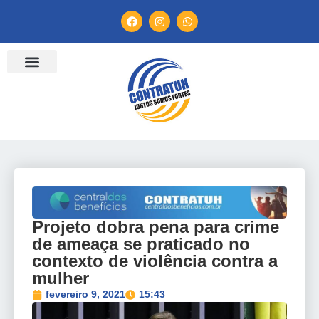
ENTIDADES FILIADAS
BANCO DE CONVENÇÕES
TV CONTRATUH
CANAL DE DENÚNCIA
Projeto dobra pena para crime
de ameaça se praticado no
contexto de violência contra a
mulher
fevereiro 9, 2021
15:43