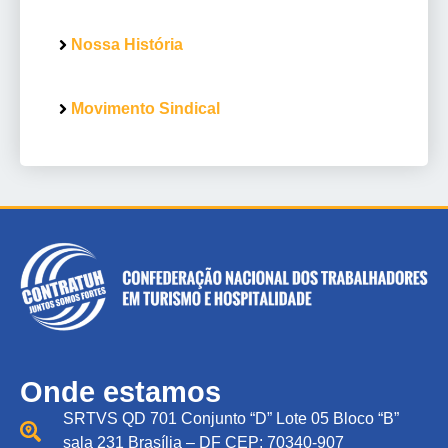
Nossa História
Movimento Sindical
Onde estamos
SRTVS QD 701 Conjunto “D” Lote 05 Bloco “B”
sala 231 Brasília – DF CEP: 70340-907