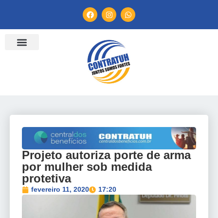
ENTIDADES FILIADAS
BANCO DE CONVENÇÕES
TV CONTRATUH
CANAL DE DENÚNCIA
Projeto autoriza porte de arma
por mulher sob medida
protetiva
fevereiro 11, 2020
17:20