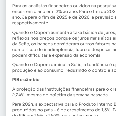
Para os analistas financeiros ouvidos na pesquisa
encerrem o ano em 12% ao ano. Para o fim de 2024,
ano. Já para o fim de 2025 e de 2026, a previsão 
respectivamente.
Quando o Copom aumenta a taxa básica de juros, 
reflexos nos preços porque os juros mais altos 
da Selic, os bancos consideram outros fatores n
como risco de inadimplência, lucro e despesas a
podem dificultar a expansão da economia.
Quando o Copom diminui a Selic, a tendência é qu
produção e ao consumo, reduzindo o controle sob
PIB e câmbio
A projeção das instituições financeiras para o c
2,24%, mesma do boletim da semana passada.
Para 2024, a expectativa para o Produto Interno 
produzidos no país – é de crescimento de 1,3%. 
do PIB em 1,9% e 1,97%, respectivamente.