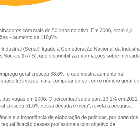
balhadores com mais de 50 anos na ativa. Em 2006, eram 4,4
hões – aumento de 110,6%.
ndustrial (Senai), ligado à Confederação Nacional da Indústri
es Sociais (RAIS), que disponibiliza informações sobre mercado
 emprego geral cresceu 38,6%, o que mostra aumento na
 quase três vezes mais, comparando-se com o número geral de
% das vagas em 2006. O percentual subiu para 19,1% em 2021.
mal cresceu 51,6% nessa década e meia”, revela a pesquisa.
cia e a importância de elaboração de políticas, por parte dos
 requalificação desses profissionais com objetivo da