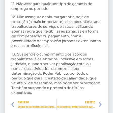
11. Não assegura qualquer tipo de garantia de
emprego no período.
12. Não assegura nenhuma garantia, seja de
proteção (a mais importante), seja pecuniária, aos
trabalhadores do serviço de saúde, utilizando
apenas regra que flexibiliza as jornadas e a forma
de compensação ou pagamento, com a
possibilidade de imposição jornadas extenuantes
a esses profissionais.
13. Suspende o cumprimento dos acordos
trabalhistas já celebrados, inclusive em ações
judiciais, quando houver paralisação total ou
parcial das atividades da empresa por
determinação do Poder Público, por todo o
período que durar o estado de calamidade, que
vai até 31 de dezembro, mas pode ser prorrogado.
Também suspende o protesto de títulos
executivos.
ANTERIOR
PRÓXIMO
Senado exclui mudanças nas regras dos débitos trabalhistas da MP 936/2020 – Programa Emergencial de Manutenção do Emprego e da Renda
No Congresso, ministro anuncia que 24% da população fará teste de covid-19