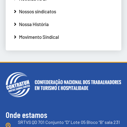
Nossos sindicatos
Nossa História
Movimento Sindical
Onde estamos
SRTVS QD 701 Conjunto “D” Lote 05 Bloco “B” sala 231