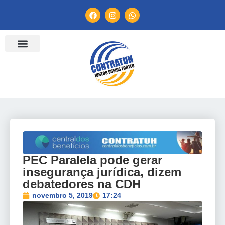
ENTIDADES FILIADAS
BANCO DE CONVENÇÕES
TV CONTRATUH
CANAL DE DENÚNCIA
PEC Paralela pode gerar
insegurança jurídica, dizem
debatedores na CDH
novembro 5, 2019
17:24