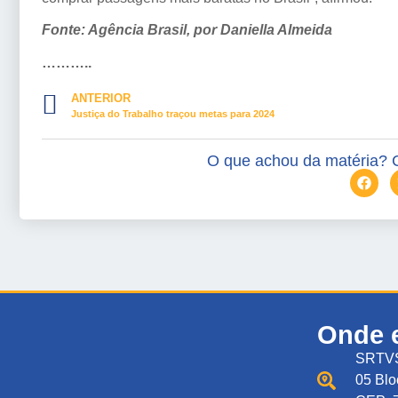
Fonte: Agência Brasil, por Daniella Almeida
………..
ANTERIOR
Justiça do Trabalho traçou metas para 2024
O que achou da matéria? 
Onde 
SRTVS
05 Blo