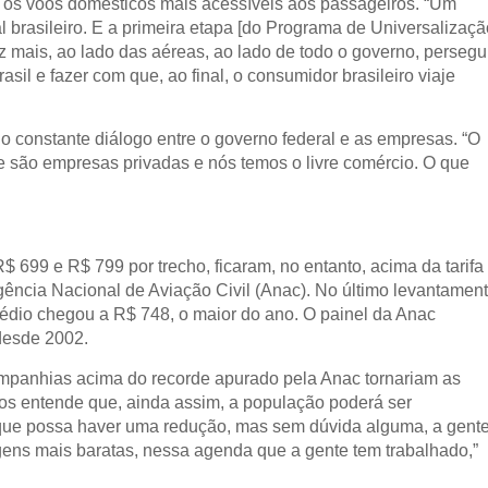
o os voos domésticos mais acessíveis aos passageiros. “Um
l brasileiro. E a primeira etapa [do Programa de Universalizaçã
 mais, ao lado das aéreas, ao lado de todo o governo, persegu
sil e fazer com que, ao final, o consumidor brasileiro viaje
do constante diálogo entre o governo federal e as empresas. “O
e são empresas privadas e nós temos o livre comércio. O que
$ 699 e R$ 799 por trecho, ficaram, no entanto, acima da tarifa
ência Nacional de Aviação Civil (Anac). No último levantamen
édio chegou a R$ 748, o maior do ano. O painel da Anac
desde 2002.
mpanhias acima do recorde apurado pela Anac tornariam as
tos entende que, ainda assim, a população poderá ser
a que possa haver uma redução, mas sem dúvida alguma, a gent
gens mais baratas, nessa agenda que a gente tem trabalhado,”