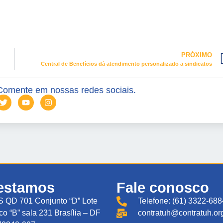
PRÓXIMO
Central de Benefícios dá atendimento personalizado a sindicatos
Comente em nossas redes sociais.
estamos
Fale conosco
 QD 701 Conjunto “D” Lote
Telefone: (61) 3322-688
co “B” sala 231 Brasília – DF
contratuh@contratuh.org