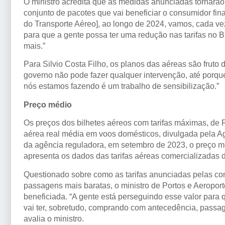
O ministro acredita que as medidas anunciadas tornarã
conjunto de pacotes que vai beneficiar o consumidor fina
do Transporte Aéreo], ao longo de 2024, vamos, cada vez
para que a gente possa ter uma redução nas tarifas no Bra
mais.”
Para Silvio Costa Filho, os planos das aéreas são fruto 
governo não pode fazer qualquer intervenção, até porqu
nós estamos fazendo é um trabalho de sensibilização.”
Preço médio
Os preços dos bilhetes aéreos com tarifas máximas, de R
aérea real média em voos domésticos, divulgada pela Ag
da agência reguladora, em setembro de 2023, o preço m
apresenta os dados das tarifas aéreas comercializadas 
Questionado sobre como as tarifas anunciadas pelas co
passagens mais baratas, o ministro de Portos e Aeropor
beneficiada. “A gente está perseguindo esse valor par
vai ter, sobretudo, comprando com antecedência, passa
avalia o ministro.