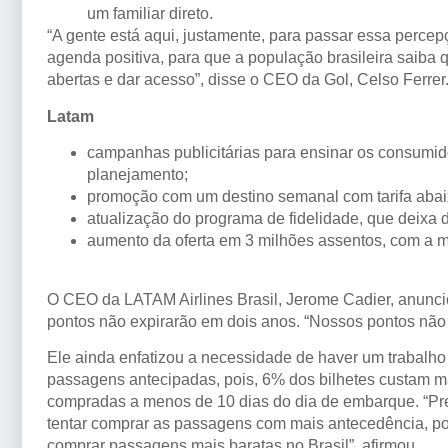
um familiar direto.
“A gente está aqui, justamente, para passar essa percep
agenda positiva, para que a população brasileira saiba qu
abertas e dar acesso”, disse o CEO da Gol, Celso Ferrer
Latam
campanhas publicitárias para ensinar os consumi
planejamento;
promoção com um destino semanal com tarifa abai
atualização do programa de fidelidade, que deixa 
aumento da oferta em 3 milhões assentos, com a m
O CEO da LATAM Airlines Brasil, Jerome Cadier, anunc
pontos não expirarão em dois anos. “Nossos pontos não
Ele ainda enfatizou a necessidade de haver um trabalh
passagens antecipadas, pois, 6% dos bilhetes custam m
compradas a menos de 10 dias do dia de embarque. “Prec
tentar comprar as passagens com mais antecedência, por
comprar passagens mais baratas no Brasil”, afirmou.